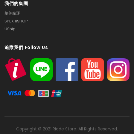
我們的集團
華美航運
SPEX eSHOP
UShip
追蹤我們 Follow Us
Copyright © 2021 Riode Store. All Rights Reserved.