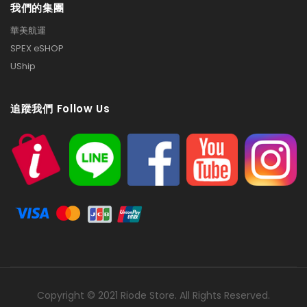
我們的集團
華美航運
SPEX eSHOP
UShip
追蹤我們 Follow Us
Copyright © 2021 Riode Store. All Rights Reserved.