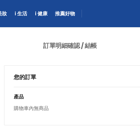
 美妝
i 生活
i 健康
推薦好物
訂單明細確認 / 結帳
您的訂單
產品
購物車內無商品