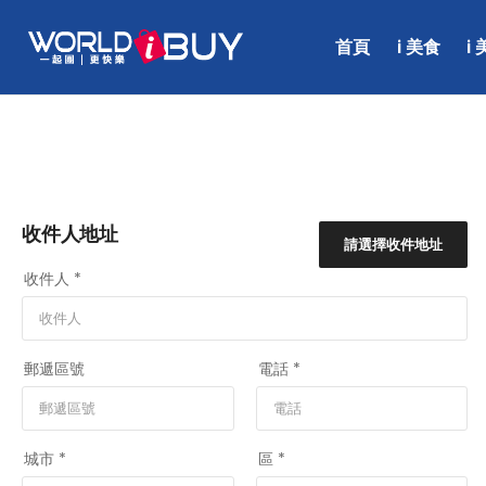
首頁
i 美食
i
收件人地址
請選擇收件地址
收件人 *
郵遞區號
電話 *
城市 *
區 *