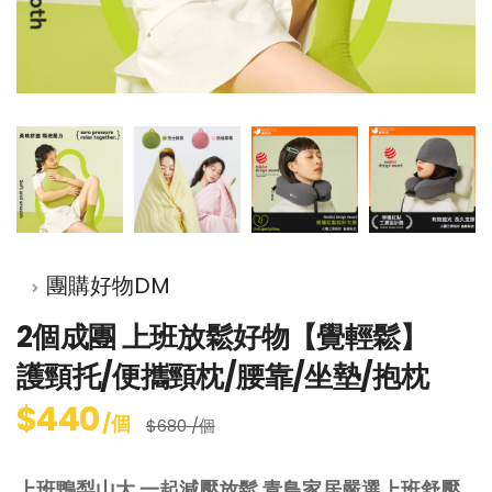
團購好物DM
2個成團 上班放鬆好物【覺輕鬆】
護頸托/便攜頸枕/腰靠/坐墊/抱枕
$440
/個
$680 /個
上班鴨梨山大 一起減壓放鬆 青鳥家居嚴選上班舒壓