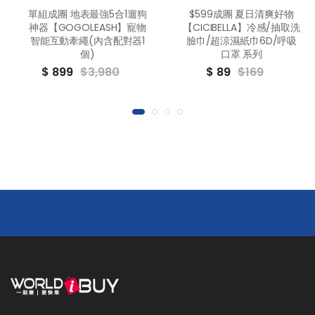
單組成團 地表最強5合1遛狗
$599成團 夏日清爽好物
神器【GOGOLEASH】寵物
【CICIBELLA】冷感/抽取洗
智能互動牽繩(內含配對器1
臉巾/超涼濕紙巾6D/呼吸
個)
口罩 系列
$ 899
$3,980
$ 89
$169