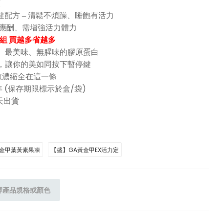
顆
配方 – 清鬆不煩躁、睡飽有活力
際應酬、需增強活力體力
5入組 買越多省越多
味、最美味、無腥味的膠原蛋白
失，讓你的美如同按下暫停鍵
倍數濃縮全在這一條
 (保存期限標示於盒/袋)
天出貨
黃金甲葉黃素果凍
【盛】GA黃金甲EX活力定
擇產品規格或顏色