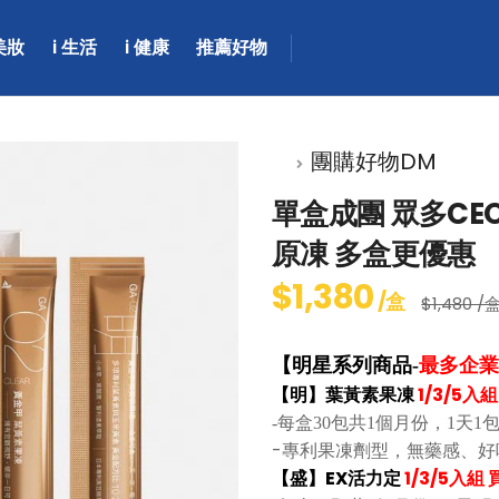
 美妝
i 生活
i 健康
推薦好物
團購好物DM
單盒成團 眾多CE
原凍 多盒更優惠
$1,380
/盒
$1,480 /
【明星系列商品-
最多企業
【明】葉黃素果凍
1/3/5
-每盒30包共1個月份，1天1
-專利果凍劑型，無藥感、
【盛】EX活力定
1/3/5入