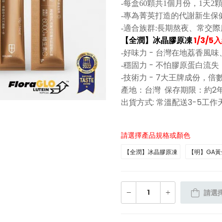
-每盒60顆共1個月份，1天2
-專為菁英打造的代謝新生保健
-適合族群:長期熬夜、常交
【全潤】冰晶膠原凍
1/3/
好味力 - 台灣在地荔香風
-
穩固力 - 不怕膠原蛋白流
-
技術力 - 7大王牌成份，
-
產地：台灣 保存期限：約2年
出貨方式: 常溫配送3-5工作
請選擇產品規格或顏色
【全潤】冰晶膠原凍
【明】GA
請選