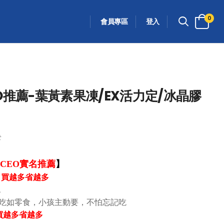
0
會員專區
登入
O推薦-葉黃素果凍/EX活力定/冰晶膠
盒
CEO實名推薦
】
入組 買越多省越多
包
好吃如零食，小孩主動要，不怕忘記吃
組 買越多省越多