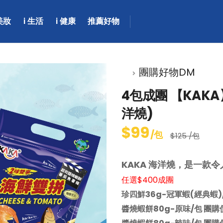
 美妝
i 生活
i 健康
推薦好物
團購好物DM
4包成團 【KAK
洋燒)
$99
/包
$125 /包
KAKA 海洋燒，是一款
任選$400成團
珍四鮮36g-冠軍蝦(經典蝦)/
醬燒蝦餅80g-原味/包 團購