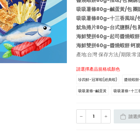
醬燒蝦餅80g-辣味/包 團購
吸吸薯條80g-鹹蛋黃/包 團
吸吸薯條80g-十三香風味/包
魷魚捲片80g-台式鹽酥/包 
海鮮雙拼60g-起司醬燒蝦餅 
海鮮雙拼60g-醬燒蝦餅 蚵脆
產地:台灣 保存方法/期限:常
請選擇產品規格或顏色
珍四鮮-冠軍蝦(經典蝦)
醬燒蝦餅
吸吸薯條-鹹蛋黃
吸吸薯條-十三
請選