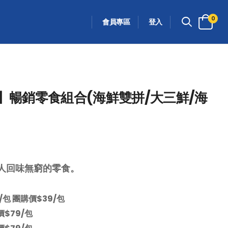
0
會員專區
登入
A】暢銷零食組合(海鮮雙拼/大三鮮/海
令人回味無窮的零食。
包 團購價$39/包
價$79/包