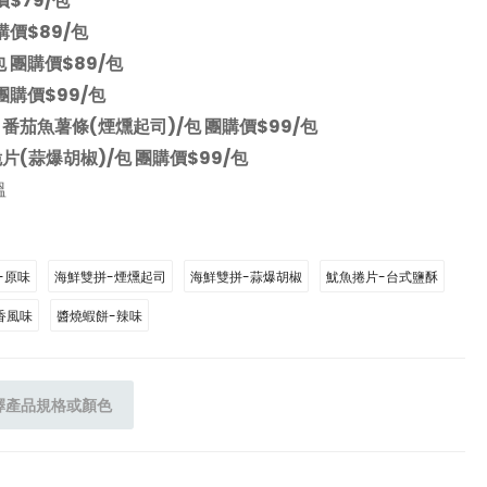
價$79/包
購價$89/包
 團購價$89/包
團購價$99/包
番茄魚薯條(煙燻起司)/包 團購價$99/包
片(蒜爆胡椒)/包 團購價$99/包
溫
-原味
海鮮雙拼-煙燻起司
海鮮雙拼-蒜爆胡椒
魷魚捲片-台式鹽酥
香風味
醬燒蝦餅-辣味
擇產品規格或顏色