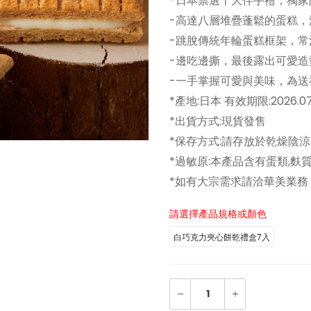
-日本票選十大伴手禮，獨家
-高達八層堆疊蓬鬆的蛋糕
-跳脫傳統年輪蛋糕框架，
-邊吃邊撕，最後露出可愛
-一手掌握可愛與美味，為
*產地:日本 有效期限:2026.07
*出貨方式:現貨發售
*保存方式:請存放於乾燥陰
*過敏原:本產品含有蛋類,麩質
*如有大宗需求請洽華美業務
請選擇產品規格或顏色
白巧克力夾心餅乾禮盒7入