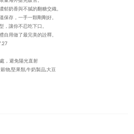
限量海外搶先販售。
，濃郁奶香與不膩的翻糖交織。
常溫保存，一手一顆剛剛好。
造型，讓你不忍吃下口。
送禮自用做了最完美的詮釋。
.27
涼處，避免陽光直射
穀物,堅果類,牛奶製品,大豆