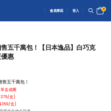
0
會員專區
登入
銷售五千萬包！【日本逸品】白巧克
更優惠
年銷售五千萬包！
惠 單盒成團
379/盒)
359/盒)