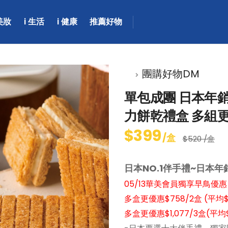
 美妝
i 生活
i 健康
推薦好物
團購好物DM
單包成團 日本年
力餅乾禮盒 多組
$399
/盒
$520 /盒
日本NO.1伴手禮~日本
05/13華美會員獨享早鳥優
多盒更優惠$758/2盒 (平均$
多盒更優惠$1,077/3盒(平均$