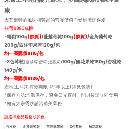
康
因其獨特的風味和豐富的營養價值而受到廣泛喜愛，
任選$990成團
-椰棗100g
(缺貨)
/蔓越莓乾100g
(缺貨)
/金黃葡萄乾
200g/西洋李果乾120g/包
均一團購價$115/包
-3色莓乾
100g/無花果乾150g/杏桃乾
(蔓越莓 藍莓 燈籠果)
140g/包
均一團購價$135/包
產地:土耳其 有效期限: 約1年以上(詳見包裝)
*保存方法:常溫保存，避免日光直射，開封後請立即食用
*如有大宗需求請洽華美業務
請選擇產品規格或顏色
杏桃乾
金黃葡萄乾
西洋李果乾
3色莓乾
無花果乾