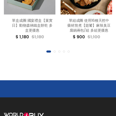
單盒成團 國宴禮盒【菓實
單組成團 使用16種天然中
日】動物森林鐵盒餅乾 多
藥材熬煮【筵饕】麻辣臭豆
盒更優惠
腐鍋兩包/組 多組更優惠
$ 1,180
$1,180
$ 900
$1,100