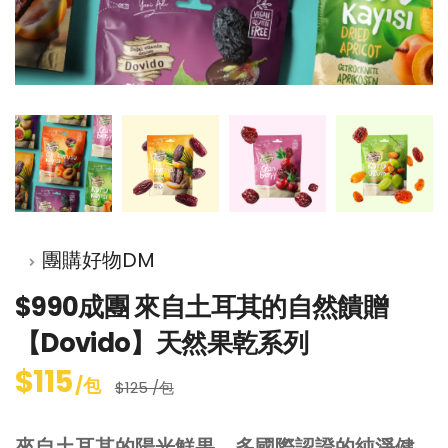
團購好物DM
$990成團 來自土耳其的自然饋贈
【Dovido】天然果乾系列
$115
/包
$125 /包
來自土耳其的陽光鮮果，多國際認證的純淨健