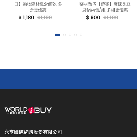
日】動物森林鐵盒餅乾 多
藥材熬煮【筵饕】麻辣臭豆
盒更優惠
腐鍋兩包/組 多組更優惠
$ 1,180
$1,180
$ 900
$1,100
永亨國際網購股份有限公司