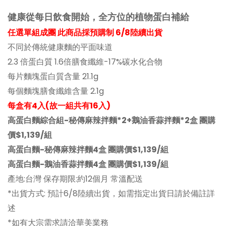
健康從每日飲食開始，全方位的植物蛋白補給
任選單組成團 此商品採預購制 6/8陸續出貨
不同於傳統健康麵的平面味道
2.3 倍蛋白質 1.6倍膳食纖維-17%碳水化合物
每片麵塊蛋白質含量 21.1g
每個麵塊膳食纖維含量 2.1g
每盒有4入(故一組共有16入)
高蛋白麵綜合組-秘傳麻辣拌麵*2+鵝油香蒜拌麵*2盒 團購
價$1,139/組
高蛋白麵-秘傳麻辣拌麵4盒 團購價$1,139/組
高蛋白麵-鵝油香蒜拌麵4盒 團購價$1,139/組
產地:台灣 保存期限:約12個月 常溫配送
*出貨方式: 預計6/8陸續出貨，如需指定出貨日請於備註詳
述
*如有大宗需求請洽華美業務