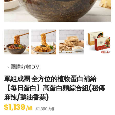
團購好物DM
單組成團 全方位的植物蛋白補給
【每日蛋白】高蛋白麵綜合組(秘傳
麻辣/鵝油香蒜)
$1,139
/組
$1,360 /組