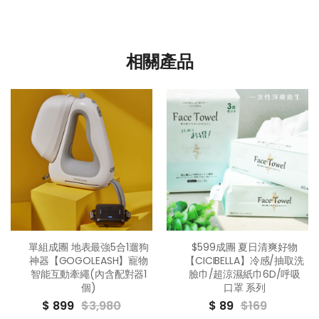
相關產品
單組成團 地表最強5合1遛狗
$599成團 夏日清爽好物
神器【GOGOLEASH】寵物
【CICIBELLA】冷感/抽取洗
智能互動牽繩(內含配對器1
臉巾/超涼濕紙巾6D/呼吸
個)
口罩 系列
$ 899
$3,980
$ 89
$169