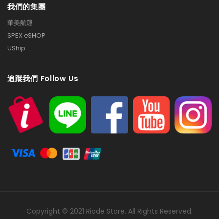
我們的集團
華美航運
SPEX eSHOP
UShip
追蹤我們 Follow Us
Copyright © 2021 Riode Store. All Rights Reserved.