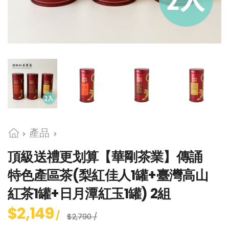
產品
頂級送禮更划算【華剛茶業】傳誦
特色產區茶(梨紅佳人1罐+臺灣高山
紅茶1罐+日月潭紅玉1罐) 2組
$2,149
/
$2,790 /