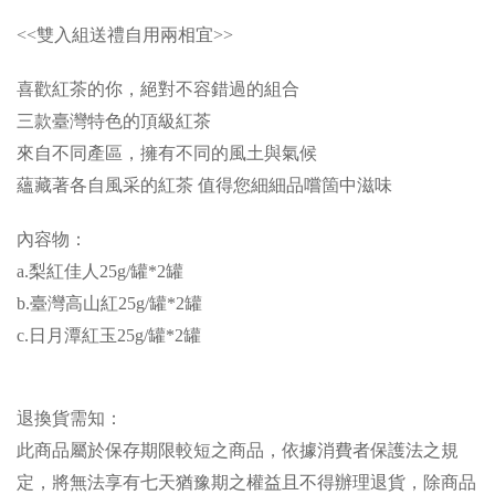
<<雙入組送禮自用兩相宜>>
喜歡紅茶的你，絕對不容錯過的組合
三款臺灣特色的頂級紅茶
來自不同產區，擁有不同的風土與氣候
蘊藏著各自風采的紅茶 值得您細細品嚐箇中滋味
內容物：
a.梨紅佳人25g/罐*2罐
b.臺灣高山紅25g/罐*2罐
c.日月潭紅玉25g/罐*2罐
退換貨需知：
此商品屬於保存期限較短之商品，依據消費者保護法之規
定，將無法享有七天猶豫期之權益且不得辦理退貨，除商品