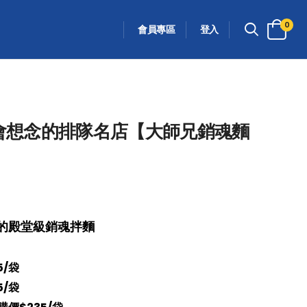
0
會員專區
登入
不吃會想念的排隊名店【大師兄銷魂麵
的殿堂級銷魂拌麵
5/袋
5/袋