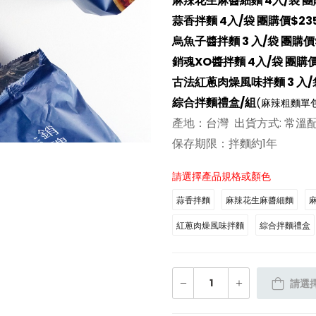
麻辣花生麻醬細麵 4入/袋 團
蒜香拌麵 4入/袋 團購價$23
烏魚子醬拌麵 3 入/袋 團購價
銷魂XO醬拌麵 4入/袋 團購價
古法紅蔥肉燥風味拌麵 3 入/袋
綜合拌麵禮盒/組
(麻辣粗麵單
產地：台灣 出貨方式: 常溫配
保存期限：拌麵約1年
請選擇產品規格或顏色
蒜香拌麵
麻辣花生麻醬細麵
紅蔥肉燥風味拌麵
綜合拌麵禮盒
請選