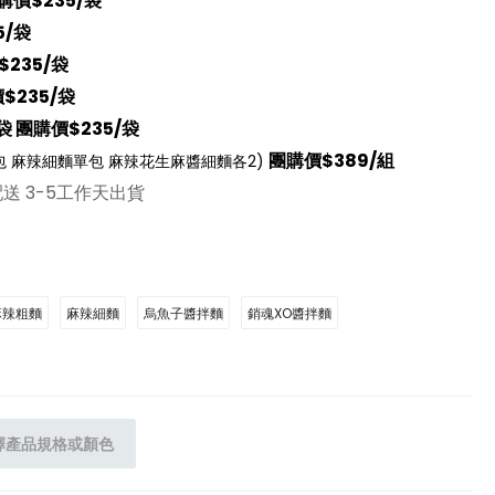
購價$235/袋
5/袋
$235/袋
$235/袋
 團購價$235/袋
團購價$389/組
包 麻辣細麵單包 麻辣花生麻醬細麵各2)
送 3-5工作天出貨
麻辣粗麵
麻辣細麵
烏魚子醬拌麵
銷魂XO醬拌麵
擇產品規格或顏色