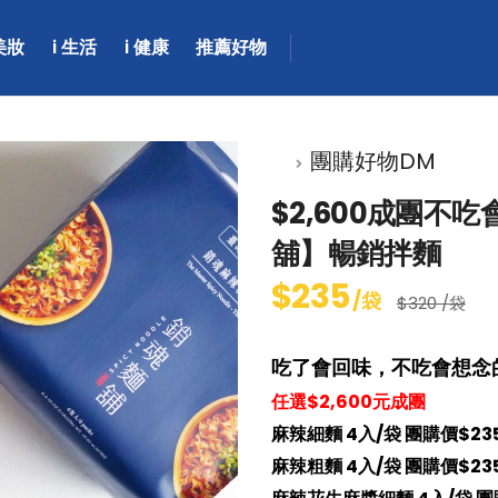
 美妝
i 生活
i 健康
推薦好物
團購好物DM
$2,600成團
舖】暢銷拌麵
$235
/袋
$320 /袋
吃了會回味，不吃會想念
任選$2,600元成團
麻辣細麵 4入/袋 團購價$23
麻辣粗麵 4入/袋 團購價$23