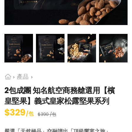
產品
2包成團 知名航空商務艙選用【檳
皇堅果】義式皇家松露堅果系列
$329
/包
$390 /包
嚴選「天然極品」交融譜出「頂級饗宴之旅」