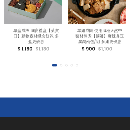
單盒成團 國宴禮盒【菓實
單組成團 使用16種天然中
日】動物森林鐵盒餅乾 多
藥材熬煮【筵饕】麻辣臭豆
盒更優惠
腐鍋兩包/組 多組更優惠
$ 1,180
$1,180
$ 900
$1,100